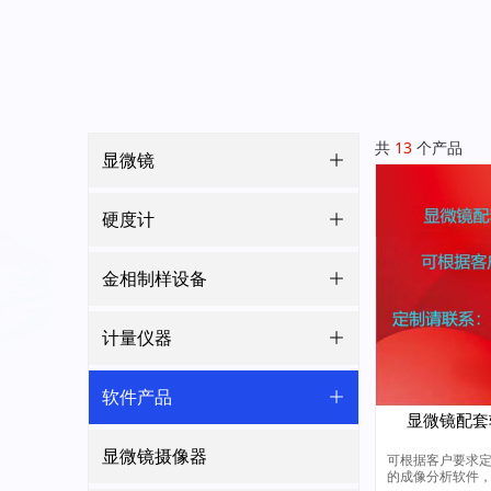
共
13
个产品
显微镜
ꄶ
硬度计
ꄶ
金相制样设备
ꄶ
计量仪器
ꄶ
软件产品
ꄶ
显微镜配套
显微镜摄像器
可根据客户要求
的成像分析软件