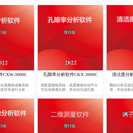
析分类，孔隙率统
分、岩相孔隙率、岩相测量等，在各
人员检测布氏
算统计，线束端子截
大院校、研究所都有广泛应用。软件
分析统计等等，可适
支持定制
微镜，有需要请联
XW-3000C
孔隙率分析软件CKX-3000C
清洁度分析软
结合显微镜成像系统
搭配显微镜系统，或显微镜自动平台
颗粒分析完成
维直径等进行分析测
可自动搜索孔隙，并自动完成孔隙率
准，并自动算
果并可打印报告
统计工作，大大减少人工操作，提高
研究工作效率