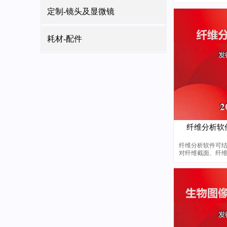
级，粒度统计分
计，纤维分析计
定制-镜头及显微镜
面分析，微生物
配国内外各类显
系：18117331536
耗材-配件
纤维分析软件C
纤维分析软件可
对纤维截面、纤
量，自动统计结