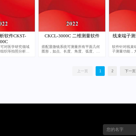
软件CKST-
CKCL-3000C 二维测量软件
线束端子测量
000C
，可对医学研究领域
搭配显微镜系统可测量所有平面几何
软件针对线束
物组织等拍照分析的
图形，如点、长度、角度、弧度、平
子测量功能，
行线、垂线、圆形、多边形等所有几
率
何图形
上一页
1
2
下一页