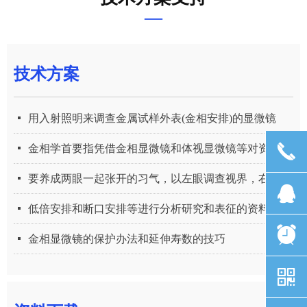
—
技术方案
넷
用入射照明来调查金属试样外表(金相安排)的显微镜
끅
넷
金相学首要指凭借金相显微镜和体视显微镜等对资料显微安排
넷
要养成两眼一起张开的习气，以左眼调查视界，右眼用以绘图
뀩
넷
低倍安排和断口安排等进行分析研究和表征的资料学科分支
뀥
넷
金相显微镜的保护办法和延伸寿数的技巧
낃