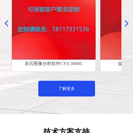
넳
넲
岩石图像分析软件CYS-3000C
金相分析
了解更多
技术方案支持