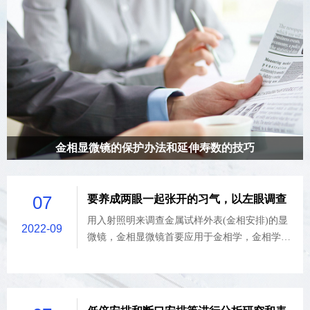
金相显微镜的保护办法和延伸寿数的技巧
用入射照明来调查金属试样外表(金相安排)的显微镜，金相显微镜
首要应用于金相学，金相学首要指凭借金相显微镜和体视显微镜等
07
要养成两眼一起张开的习气，以左眼调查
对资料显微安排、低倍安排和断口安排等进行分析研究和表征的资
料学科分支，既包含资料显微安排的成像及其定性、定量表征，亦
视界，右眼用以绘图
用入射照明来调查金属试样外表(金相安排)的显
2022-09
包含必要的样品制备、预备和取样办法。其首要反映和表征构成资
微镜，金相显微镜首要应用于金相学，金相学首
料的相和安排组成物、晶粒（亦包括可能存在的亚晶）、非金属夹
要指凭借金相显微镜和体视显微镜等对资料显微
杂物甚至某些晶体缺陷（例如位错）的数量、形貌、巨细、分布、
安排、低倍安排和断口安排等进行分析研究和表
取向、空间排布状况等。
征的资料学科分支，既包含资料显微安排的成像
及其定性、定量表征，亦包含必要的样品制备、